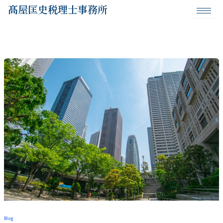
内
髙屋匡史税理士事務所
容
を
ス
キ
ッ
プ
Blog